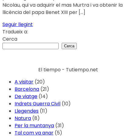
Nicolau, qui va adquirir el mas Murtra i va obtenir la
llicència del papa Benet XIII per […]
Seguir llegint
Tradueix a:
Cerca
Cerca
El tiempo - Tutiempo.net
A visitar
(20)
Barcelona
(21)
De viatge
(14)
Indrets Guerra Civil
(10)
Llegendes
(11)
Natura
(8)
Per la muntanya
(31)
Tal com va anar
(5)