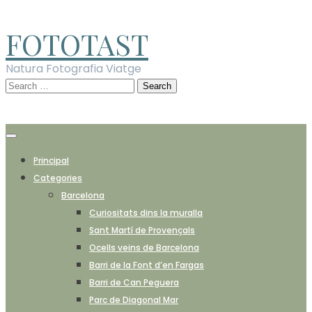
Skip
to
FOTOTAST
content
Natura Fotografia Viatge
Search
for:
Principal
Categories
Barcelona
Curiositats dins la muralla
Sant Martí de Provençals
Ocells veins de Barcelona
Barri de la Font d’en Fargas
Barri de Can Peguera
Parc de Diagonal Mar