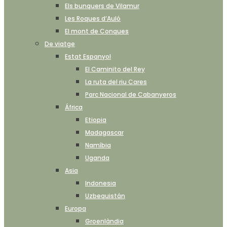
Els bunquers de Vilamur
Les Roques d’Auló
El mont de Conques
De viatge
Estat Espanyol
El Caminito del Rey
La ruta del riu Cares
Parc Nacional de Cabanyeros
África
Etiopia
Madagascar
Namíbia
Uganda
Asia
Indonesia
Uzbequistán
Europa
Groenlàndia